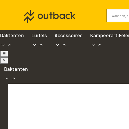
Daktenten
Luifels
Accessoires
Kampeerartikele
a
M
Daktenten