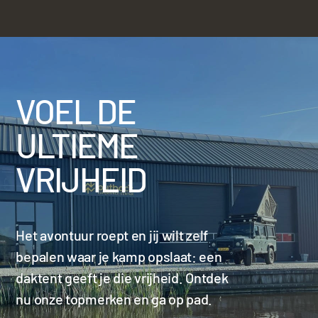
VOEL DE
ULTIEME
VRIJHEID
Het avontuur roept en jij wilt zelf
bepalen waar je kamp opslaat: een
daktent geeft je die vrijheid. Ontdek
nu onze topmerken en ga op pad.