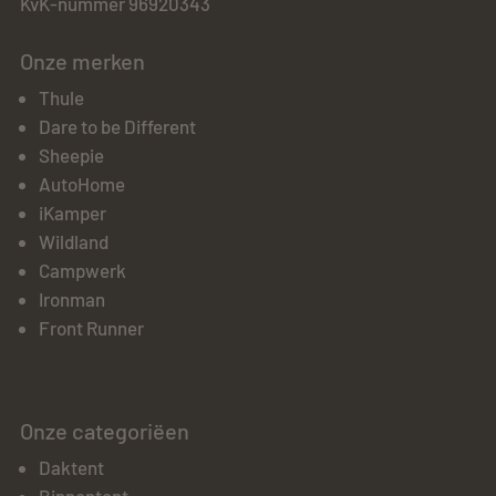
KvK-nummer 96920343
Onze merken
Thule
Dare to be Different
Sheepie
AutoHome
iKamper
Wildland
Campwerk
Ironman
Front Runner
Onze categoriëen
Daktent
Binnentent