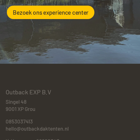
Bezoek ons experience center
Outback EXP B.V
Singel 48
9001 XP Grou
0853037413
hello@outbackdaktenten.nl