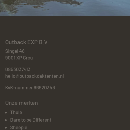
Outback EXP B.V
Singel 48
9001 XP Grou
0853037413
hello@outbackdaktenten.nl
KvK-nummer 96920343
Onze merken
Thule
Dare to be Different
Sheepie