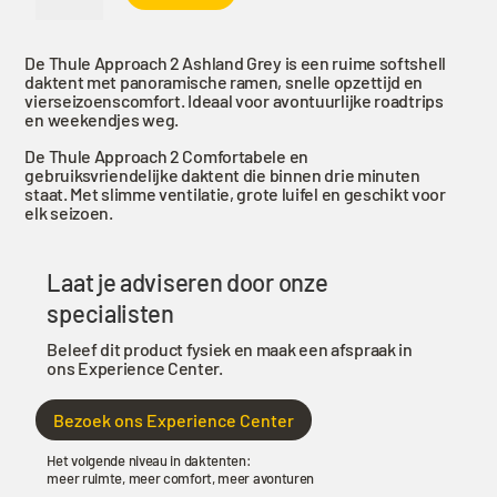
2
L
De Thule Approach 2 Ashland Grey is een ruime softshell
Ashland
daktent met panoramische ramen, snelle opzettijd en
grey
vierseizoenscomfort. Ideaal voor avontuurlijke roadtrips
en weekendjes weg.
aantal
De Thule Approach 2 Comfortabele en
gebruiksvriendelijke daktent die binnen drie minuten
staat. Met slimme ventilatie, grote luifel en geschikt voor
elk seizoen.
Laat je adviseren door onze
specialisten
Beleef dit product fysiek en maak een afspraak in
ons Experience Center.
Bezoek ons Experience Center
Het volgende niveau in daktenten:
meer ruimte, meer comfort, meer avonturen