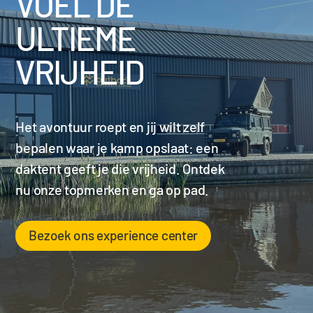
VOEL DE
ULTIEME
VRIJHEID
Het avontuur roept en jij wilt zelf
bepalen waar je kamp opslaat: een
daktent geeft je die vrijheid. Ontdek
nu onze topmerken en ga op pad.
Bezoek ons experience center