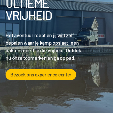
ULTIEME
VRIJHEID
Het avontuur roept en jij wilt zelf
bepalen waar je kamp opslaat: een
daktent geeft je die vrijheid. Ontdek
nu onze topmerken en ga op pad.
Bezoek ons experience center