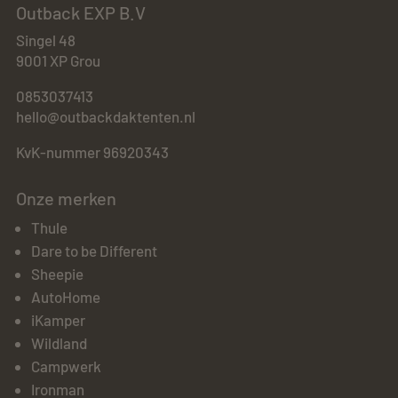
Outback EXP B.V
Singel 48
9001 XP Grou
0853037413
hello@outbackdaktenten.nl
KvK-nummer 96920343
Onze merken
Thule
Dare to be Different
Sheepie
AutoHome
iKamper
Wildland
Campwerk
Ironman