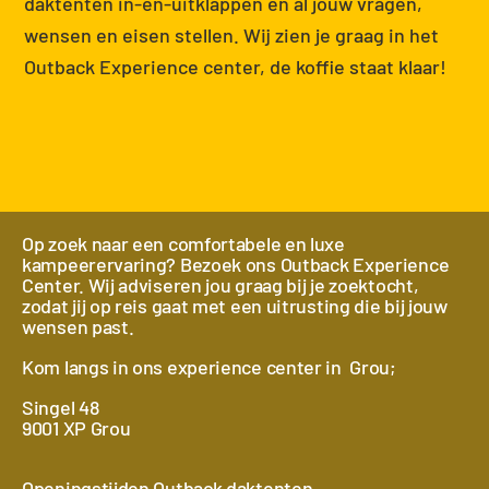
daktenten in-en-uitklappen en al jouw vragen,
wensen en eisen stellen. Wij zien je graag in het
Outback Experience center, de koffie staat klaar!
Op zoek naar een comfortabele en luxe
kampeerervaring? Bezoek ons Outback Experience
Center. Wij adviseren jou graag bij je zoektocht,
zodat jij op reis gaat met een uitrusting die bij jouw
wensen past.
Kom langs in ons experience center in Grou;
Singel 48
9001 XP Grou
Openingstijden Outback daktenten