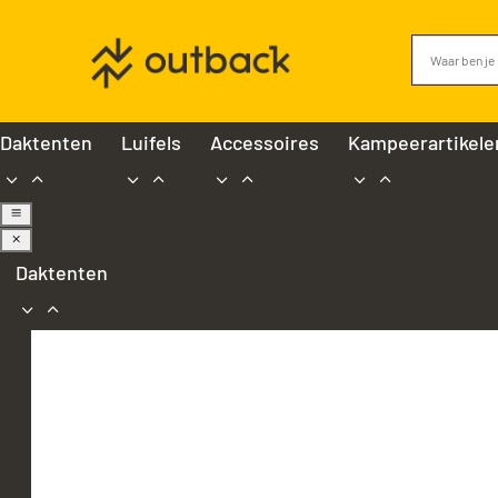
Daktenten
Luifels
Accessoires
Kampeerartikele
a
M
Daktenten