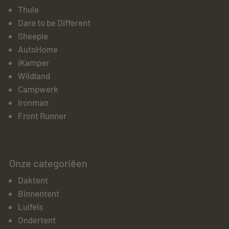
Thule
Dare to be Different
Sheepie
AutoHome
iKamper
Wildland
Campwerk
Ironman
Front Runner
Onze categoriëen
Daktent
Binnentent
Luifels
Ondertent