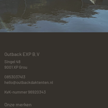
Outback EXP B.V
Singel 48
9001 XP Grou
0853037413
hello@outbackdaktenten.nl
KvK-nummer 96920343
Onze merken