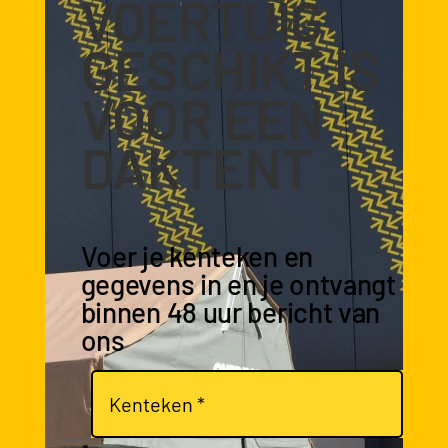
VOERTUIG
GESCHIKT IS
VOOR EEN
DAKTENT
Voer je kenteken en
gegevens in en je ontvangt
binnen 48 uur bericht van
ons