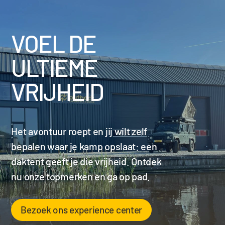
VOEL DE
ULTIEME
VRIJHEID
Het avontuur roept en jij wilt zelf
bepalen waar je kamp opslaat: een
daktent geeft je die vrijheid. Ontdek
nu onze topmerken en ga op pad.
Bezoek ons experience center