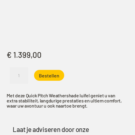
€
1.399,00
Quick
Bestellen
Pitch
weathershade
270°
Met deze Quick Pitch Weathershade luifel geniet u van
luifel
extra stabiliteit, langdurige prestaties en ultiem comfort,
-
waar uw avontuur u ook naartoe brengt.
2,6m
Rechts
aantal
Laat je adviseren door onze