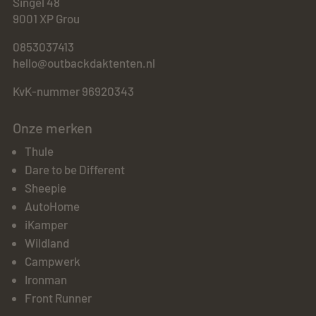
Singel 48
9001 XP Grou
0853037413
hello@outbackdaktenten.nl
KvK-nummer 96920343
Onze merken
Thule
Dare to be Different
Sheepie
AutoHome
iKamper
Wildland
Campwerk
Ironman
Front Runner