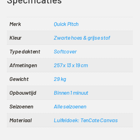
Merk
Quick Pitch
Kleur
Zwarte hoes & grijse stof
Type daktent
Softcover
Afmetingen
257 x 13 x 19 cm
Gewicht
29 kg
Opbouwtijd
Binnen 1 minuut
Seizoenen
Alle seizoenen
Materiaal
Luifeldoek: TenCate Canvas