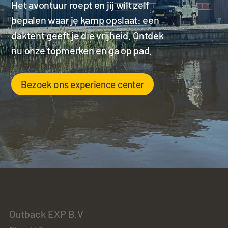
Het avontuur roept en jij wilt zelf
bepalen waar je kamp opslaat: een
daktent geeft je die vrijheid. Ontdek
nu onze topmerken en ga op pad.
Bezoek ons experience center
Outback EXP B.V