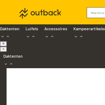
Daktenten
Luifels
Accessoires
Kampeerartikele
a
M
Daktenten