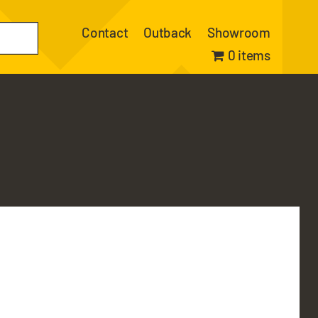
Contact
Outback
Showroom
0 items