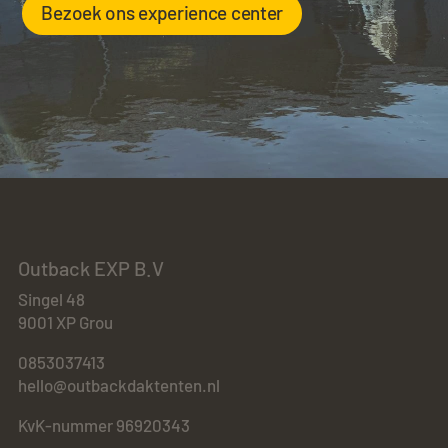
Bezoek ons experience center
Outback EXP B.V
Singel 48
9001 XP Grou
0853037413
hello@outbackdaktenten.nl
KvK-nummer 96920343