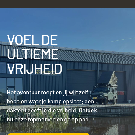
VOEL DE
ULTIEME
VRIJHEID
Het avontuur roept en jij wilt zelf
bepalen waar je kamp opslaat: een
daktent geeft je die vrijheid. Ontdek
nu onze topmerken en ga op pad.