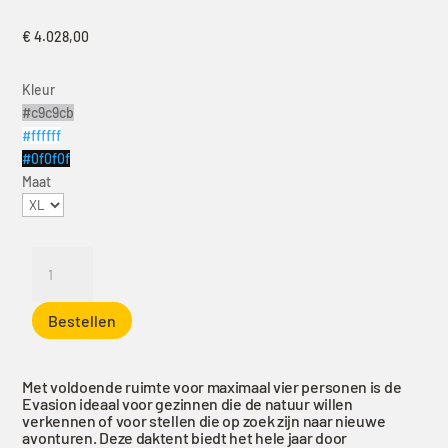
€
4.028,00
Kleur
#c9c9cb
#ffffff
#0f0f0f
Maat
James
Baroud
Evasion
Bestellen
XL
-
Grijs,
Met voldoende ruimte voor maximaal vier personen is de
3
Evasion ideaal voor gezinnen die de natuur willen
personen
verkennen of voor stellen die op zoek zijn naar nieuwe
avonturen. Deze daktent biedt het hele jaar door
aantal