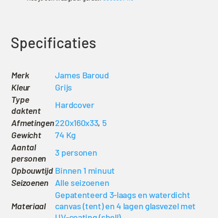
Specificaties
Merk
James Baroud
Kleur
Grijs
Type
Hardcover
daktent
Afmetingen
220x160x33
,
5
Gewicht
74 Kg
Aantal
3 personen
personen
Opbouwtijd
Binnen 1 minuut
Seizoenen
Alle seizoenen
Gepatenteerd 3-laags en waterdicht
Materiaal
canvas (tent) en 4 lagen glasvezel met
UV-coating (shell)