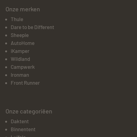
Onze merken
Thule
Dare to be Different
Sheepie
AutoHome
iKamper
Wildland
Campwerk
Ironman
Front Runner
Onze categoriëen
Daktent
Binnentent
Luifels