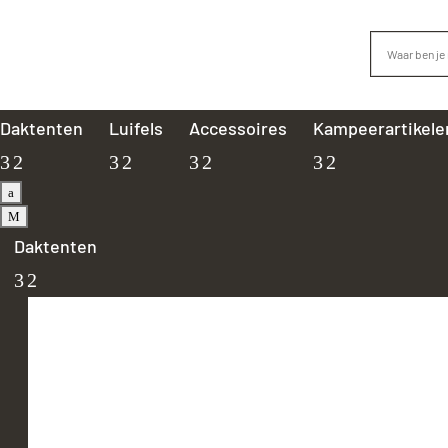
Daktenten
Luifels
Accessoires
Kampeerartikele
a
M
Daktenten