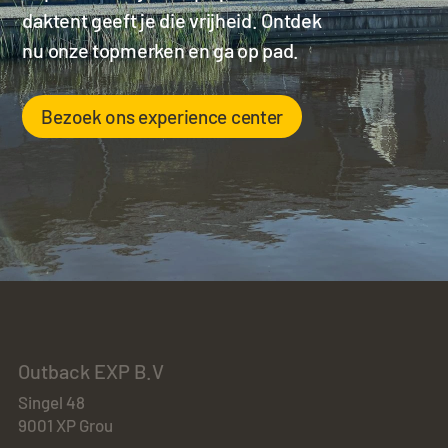
daktent geeft je die vrijheid. Ontdek
nu onze topmerken en ga op pad.
Bezoek ons experience center
Outback EXP B.V
Singel 48
9001 XP Grou