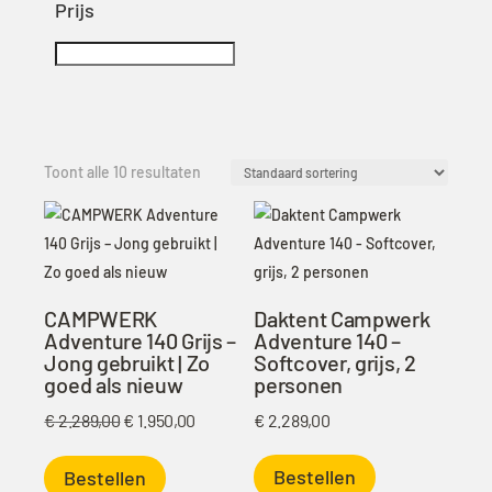
Prijs
Toont alle 10 resultaten
CAMPWERK
Daktent Campwerk
Adventure 140 Grijs –
Adventure 140 –
Jong gebruikt | Zo
Softcover, grijs, 2
goed als nieuw
personen
Oorspronkelijke
Huidige
€
2.289,00
€
1.950,00
€
2.289,00
prijs
prijs
Bestellen
was:
is:
Bestellen