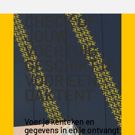
CHECK OF
JOUW
VOERTUIG
GESCHIKT IS
VOOR EEN
DAKTENT
Voer je kenteken en
gegevens in en je ontvangt