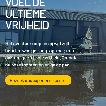
VOEL DE
ULTIEME
VRIJHEID
Het avontuur roept en jij wilt zelf
bepalen waar je kamp opslaat: een
daktent geeft je die vrijheid. Ontdek
nu onze topmerken en ga op pad.
Bezoek ons experience center