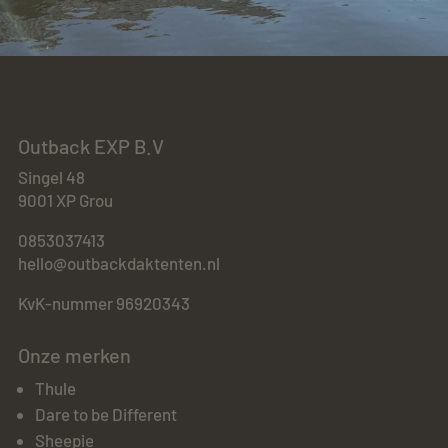
Outback EXP B.V
Singel 48
9001 XP Grou
0853037413
hello@outbackdaktenten.nl
KvK-nummer 96920343
Onze merken
Thule
Dare to be Different
Sheepie