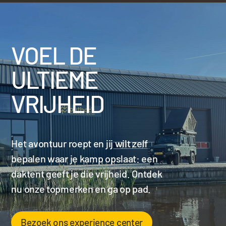
VOEL DE
ULTIEME
VRIJHEID
Het avontuur roept en jij wilt zelf
bepalen waar je kamp opslaat: een
daktent geeft je die vrijheid. Ontdek
nu onze topmerken en ga op pad.
Bezoek ons experience center