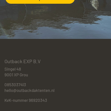
Outback EXP B.V
Singel 48
9001 XP Grou
0853037413
hello@outbackdaktenten.nl
KvK-nummer 96920343