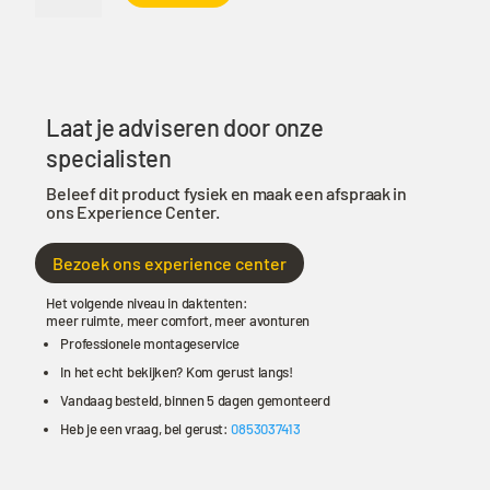
ondertent
Plus
Skycamp
3.0
Mini
Laat je adviseren door onze
aantal
specialisten
Beleef dit product fysiek en maak een afspraak in
ons Experience Center.
Bezoek ons experience center
Het volgende niveau in daktenten:
meer ruimte, meer comfort, meer avonturen
Professionele montageservice
In het echt bekijken? Kom gerust langs!
Vandaag besteld, binnen 5 dagen gemonteerd
Heb je een vraag, bel gerust:
0853037413