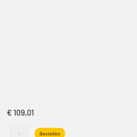
€
109,01
iKamper
Bestellen
Zichtvenster