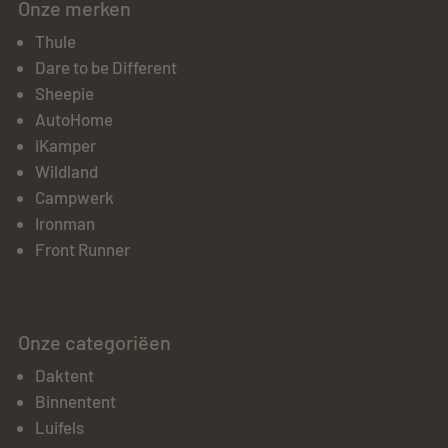
Onze merken
Thule
Dare to be Different
Sheepie
AutoHome
iKamper
Wildland
Campwerk
Ironman
Front Runner
Onze categoriëen
Daktent
Binnentent
Luifels