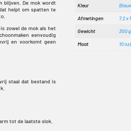
n blijven. De mok wordt
Kleur
Blau
dat helpt om spatten te
to.
Afmetingen
7.2 x
is zowel de mok als het
Gewicht
300 g
schoonmaken eenvoudig
lekvrij en voorkomt geen
Maat
10 oz 
rij staal dat bestand is
ik.
m tot de laatste slok.