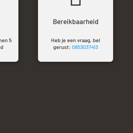
Bereikbaarheid
nen 5
Heb je een vraag, bel
rd
gerust:
0853037413