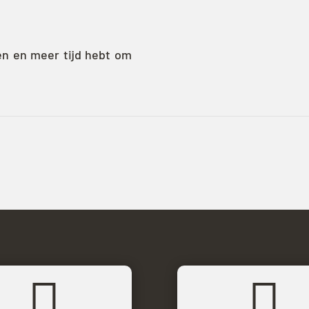
en en meer tijd hebt om

