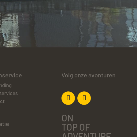
nservice
Volg onze avonturen
nding
services
ct
ON
atie
TOP OF
ADVENTURE