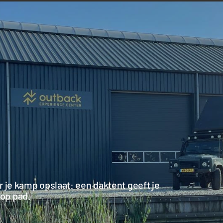
ar je kamp opslaat: een daktent geeft je
 op pad.