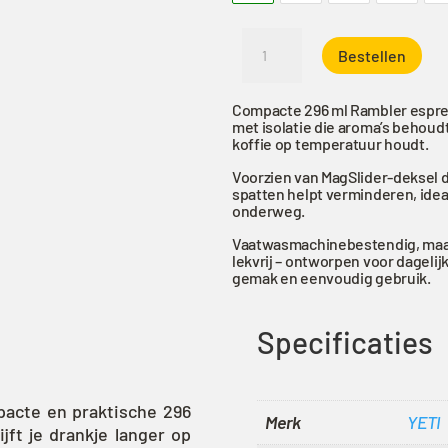
YETI
Bestellen
Rambler
296
ml
Compacte 296 ml Rambler esp
met isolatie die aroma’s behoudt
Espresso
koffie op temperatuur houdt.
Mok
Voorzien van MagSlider-deksel 
met
spatten helpt verminderen, idea
MagSlider-
onderweg.
deksel
Vaatwasmachinebestendig, maa
aantal
lekvrij – ontworpen voor dagelij
gemak en eenvoudig gebruik.
Specificaties
pacte en praktische 296
Merk
YETI
jft je drankje langer op