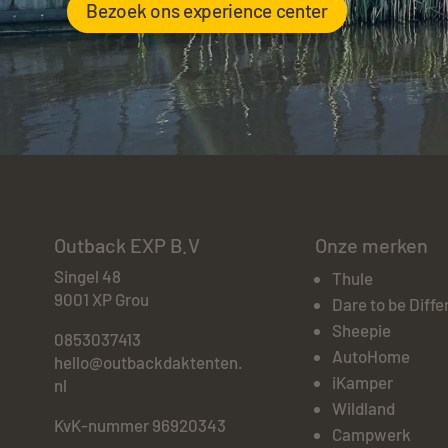
Bezoek ons experience center
Outback EXP B.V
Onze merken
Singel 48
Thule
9001 XP Grou
Dare to be Diffe
Sheepie
0853037413
AutoHome
hello@outbackdaktenten.
iKamper
nl
Wildland
KvK-nummer 96920343
Campwerk