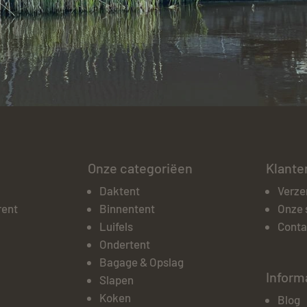
Onze categoriëen
Klante
Daktent
Verze
rent
Binnentent
Onze 
Luifels
Conta
Ondertent
Bagage & Opslag
Inform
Slapen
Koken
Blog