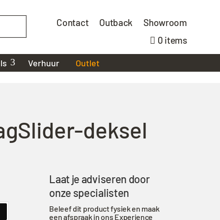
Contact
Outback
Showroom
0 items
ls
Verhuur
Outlet
agSlider-deksel
Laat je adviseren door
onze specialisten
Beleef dit product fysiek en maak
een afspraak in ons Experience