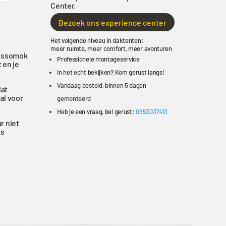
Center.
Bezoek ons experience center
Het volgende niveau in daktenten:
meer ruimte, meer comfort, meer avonturen
ressomok
Professionele montageservice
 en je
In het echt bekijken? Kom gerust langs!
Vandaag besteld, binnen 5 dagen
dat
al voor
gemonteerd
Heb je een vraag, bel gerust:
0853037413
r niet
ks