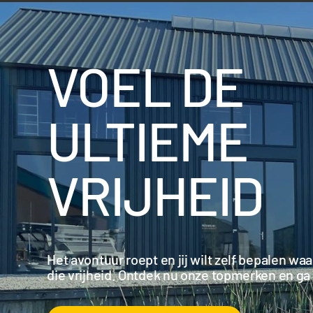
VOEL DE
ULTIEME
VRIJHEID
Het avontuur roept en jij wilt zelf bepalen wa
die vrijheid. Ontdek nu onze topmerken en ga