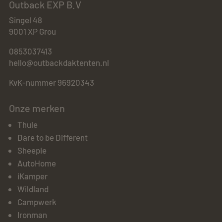
Outback EXP B.V
Singel 48
9001 XP Grou
0853037413
hello@outbackdaktenten.nl
KvK-nummer 96920343
Onze merken
Thule
Dare to be Different
Sheepie
AutoHome
iKamper
Wildland
Campwerk
Ironman