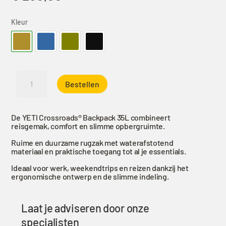
Kleur
YETI
Bestellen
Crossroads
35
Rugzak
De YETI Crossroads® Backpack 35L combineert
Alpine
reisgemak, comfort en slimme opbergruimte.
Brown
Ruime en duurzame rugzak met waterafstotend
aantal
materiaal en praktische toegang tot al je essentials.
Ideaal voor werk, weekendtrips en reizen dankzij het
ergonomische ontwerp en de slimme indeling.
Laat je adviseren door onze
specialisten