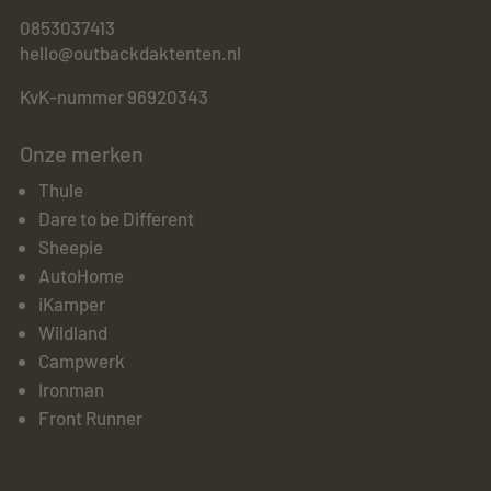
0853037413
hello@outbackdaktenten.nl
KvK-nummer 96920343
Onze merken
Thule
Dare to be Different
Sheepie
AutoHome
iKamper
Wildland
Campwerk
Ironman
Front Runner