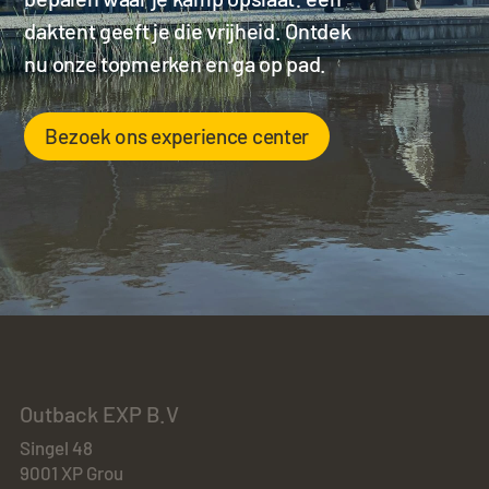
daktent geeft je die vrijheid. Ontdek
nu onze topmerken en ga op pad.
Bezoek ons experience center
Outback EXP B.V
Singel 48
9001 XP Grou