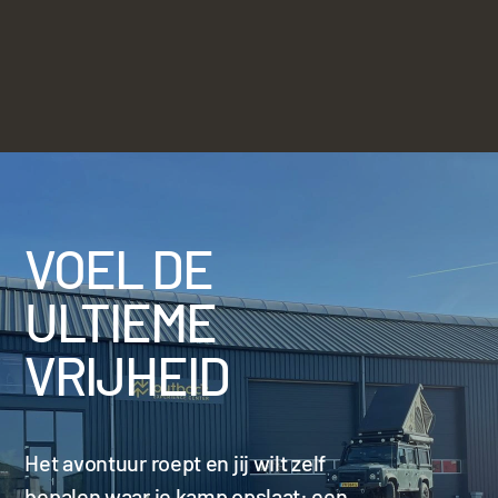
VOEL DE
ULTIEME
VRIJHEID
Het avontuur roept en jij wilt zelf
bepalen waar je kamp opslaat: een