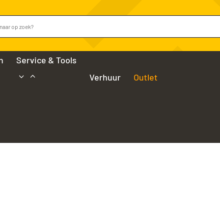
n
Service & Tools
Verhuur
Outlet