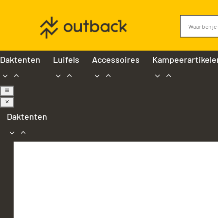
Daktenten
Luifels
Accessoires
Kampeerartikele
a
M
Daktenten