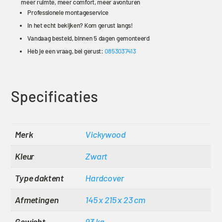
meer ruimte, meer comfort, meer avonturen
Professionele montageservice
In het echt bekijken? Kom gerust langs!
Vandaag besteld, binnen 5 dagen gemonteerd
Heb je een vraag, bel gerust:
0853037413
Specificaties
Merk
Vickywood
Kleur
Zwart
Type daktent
Hardcover
Afmetingen
145 x 215 x 23 cm
Gewicht
93 kg