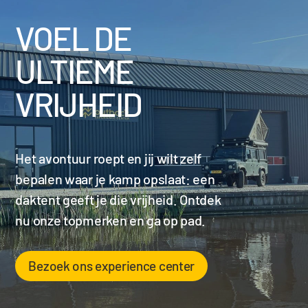
VOEL DE
ULTIEME
VRIJHEID
Het avontuur roept en jij wilt zelf
bepalen waar je kamp opslaat: een
daktent geeft je die vrijheid. Ontdek
nu onze topmerken en ga op pad.
Bezoek ons experience center