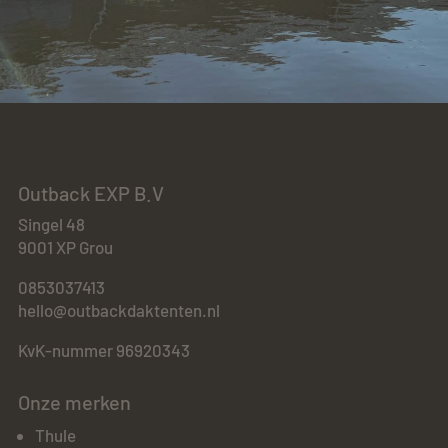
Outback EXP B.V
Singel 48
9001 XP Grou
0853037413
hello@outbackdaktenten.nl
KvK-nummer 96920343
Onze merken
Thule