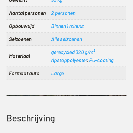
Aantal personen
2 personen
Opbouwtijd
Binnen 1 minuut
Seizoenen
Alle seizoenen
gerecycled 320 g/m²
Materiaal
ripstoppolyester
,
PU-coating
Formaat auto
Large
Beschrijving