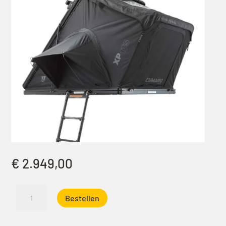
€
2.949,00
Vickywood
Bestellen
Cumaru
XP
135