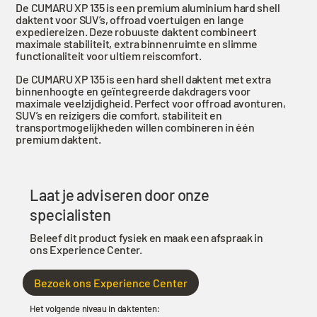
De CUMARU XP 135 is een premium aluminium hard shell
All
daktent voor SUV’s, offroad voertuigen en lange
Black
expediereizen. Deze robuuste daktent combineert
maximale stabiliteit, extra binnenruimte en slimme
daktent
functionaliteit voor ultiem reiscomfort.
aantal
De CUMARU XP 135 is een hard shell daktent met extra
binnenhoogte en geïntegreerde dakdragers voor
maximale veelzijdigheid. Perfect voor offroad avonturen,
SUV’s en reizigers die comfort, stabiliteit en
transportmogelijkheden willen combineren in één
premium daktent.
Laat je adviseren door onze
specialisten
Beleef dit product fysiek en maak een afspraak in
ons Experience Center.
Bezoek ons Experience Center
Het volgende niveau in daktenten: