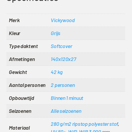
Merk
Vickywood
Kleur
Grijs
Type daktent
Softcover
Afmetingen
140x120x27
Gewicht
42 kg
Aantal personen
2 personen
Opbouwtijd
Binnen 1 minuut
Seizoenen
Alle seizoenen
280 g/m2 ripstop polyester stof
,
Materiaal
UV 50+
,
W/P
,
W/R 3.000 mm