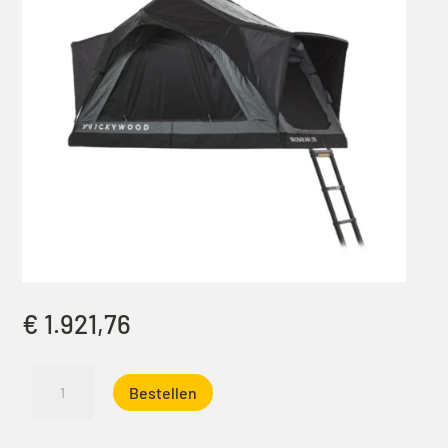
€
1.921,76
Vickywood
Bestellen
Baobab
Air
135