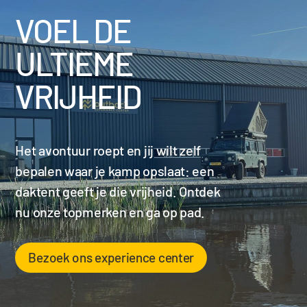
VOEL DE
ULTIEME
VRIJHEID
Het avontuur roept en jij wilt zelf
bepalen waar je kamp opslaat: een
daktent geeft je die vrijheid. Ontdek
nu onze topmerken en ga op pad.
Bezoek ons experience center