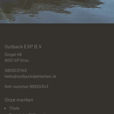
Outback EXP B.V
Singel 48
9001 XP Grou
0853037413
hello@outbackdaktenten.nl
KvK-nummer 96920343
Onze merken
Thule