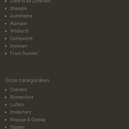
Dare to be Different
Sheepie
AutoHome
iKamper
Wildland
Campwerk
Ironman
Front Runner
Onze categoriëen
Daktent
Binnentent
Luifels
Ondertent
Bagage & Opslag
Slapen