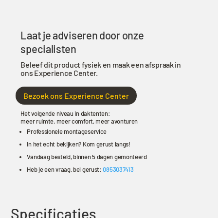
inflatable
daktent
aantal
Laat je adviseren door onze
specialisten
Beleef dit product fysiek en maak een afspraak in
ons Experience Center.
Bezoek ons Experience Center
Het volgende niveau in daktenten:
meer ruimte, meer comfort, meer avonturen
Professionele montageservice
In het echt bekijken? Kom gerust langs!
Vandaag besteld, binnen 5 dagen gemonteerd
Heb je een vraag, bel gerust:
0853037413
Specificaties