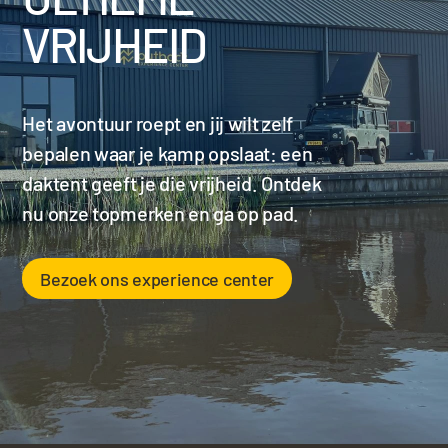
VRIJHEID
Het avontuur roept en jij wilt zelf
bepalen waar je kamp opslaat: een
daktent geeft je die vrijheid. Ontdek
nu onze topmerken en ga op pad.
Bezoek ons experience center