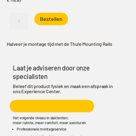
€
119,95
Thule
Bestellen
Foothill
Mounting
Rails
Halveer je montage tijd met de Thule Mounting Rails
aantal
Laat je adviseren door onze
specialisten
Beleef dit product fysiek en maak een afspraak in
ons Experience Center.
Bezoek ons experience center
Het volgende niveau in daktenten:
meer ruimte, meer comfort, meer avonturen
Professionele montageservice