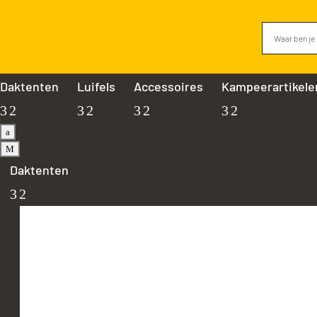
Daktenten
Luifels
Accessoires
Kampeerartikele
a
M
Daktenten