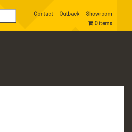
Contact
Outback
Showroom
0 items