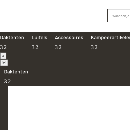
Daktenten
Luifels
Accessoires
Kampeerartikele
a
M
Daktenten