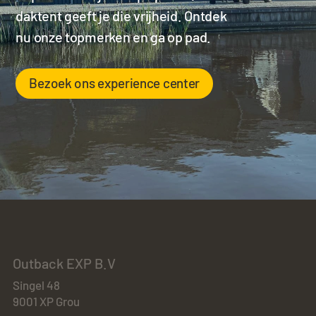
daktent geeft je die vrijheid. Ontdek
nu onze topmerken en ga op pad.
Bezoek ons experience center
Outback EXP B.V
Singel 48
9001 XP Grou