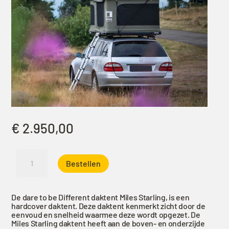
€
2.950,00
Daktent
Bestellen
Dare
to
be
De dare to be Different daktent Miles Starling, is een
Different
hardcover daktent. Deze daktent kenmerkt zicht door de
Miles
eenvoud en snelheid waarmee deze wordt opgezet. De
Miles Starling daktent heeft aan de boven- en onderzijde
Starling