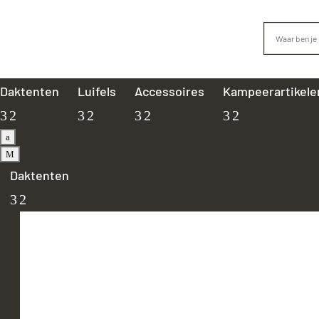
Daktenten
Luifels
Accessoires
Kampeerartikele
a
M
Daktenten