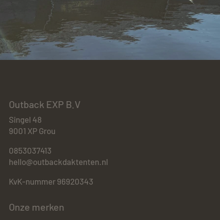
Outback EXP B.V
Singel 48
9001 XP Grou
0853037413
hello@outbackdaktenten.nl
KvK-nummer 96920343
Onze merken