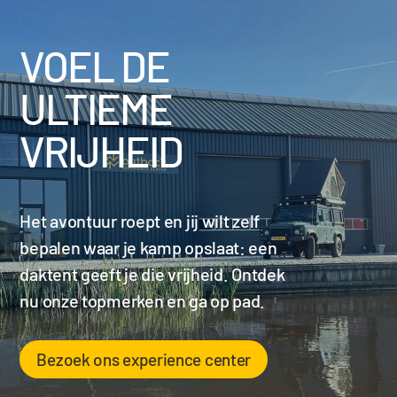
VOEL DE
ULTIEME
VRIJHEID
Het avontuur roept en jij wilt zelf
bepalen waar je kamp opslaat: een
daktent geeft je die vrijheid. Ontdek
nu onze topmerken en ga op pad.
Bezoek ons experience center