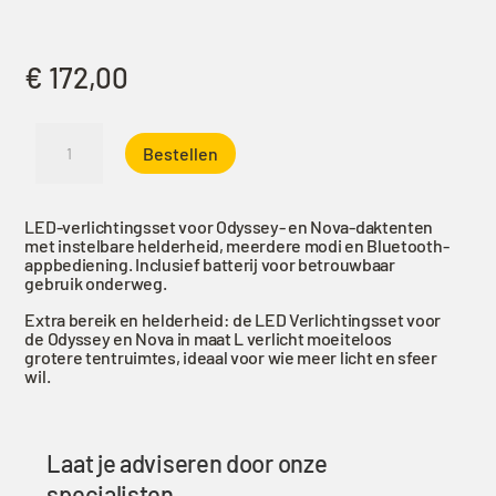
€
172,00
James
Bestellen
Baroud
LED-
verlichtingsset
LED-verlichtingsset voor Odyssey- en Nova-daktenten
Odyssey
met instelbare helderheid, meerdere modi en Bluetooth-
&
appbediening. Inclusief batterij voor betrouwbaar
gebruik onderweg.
Nova-
maat
Extra bereik en helderheid: de LED Verlichtingsset voor
de Odyssey en Nova in maat L verlicht moeiteloos
L
grotere tentruimtes, ideaal voor wie meer licht en sfeer
aantal
wil.
Laat je adviseren door onze
specialisten