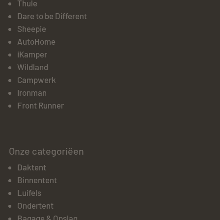
Thule
Dare to be Different
Sheepie
AutoHome
iKamper
Wildland
Campwerk
Ironman
Front Runner
Onze categoriëen
Daktent
Binnentent
Luifels
Ondertent
Bagage & Opslag