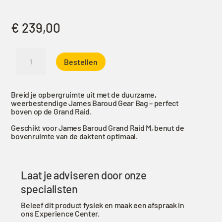
€
239,00
James
Bestellen
Baroud
Gear
Bag
Breid je opbergruimte uit met de duurzame,
-
weerbestendige James Baroud Gear Bag – perfect
maat
boven op de Grand Raid.
M
Geschikt voor James Baroud Grand Raid M, benut de
aantal
bovenruimte van de daktent optimaal.
Laat je adviseren door onze
specialisten
Beleef dit product fysiek en maak een afspraak in
ons Experience Center.