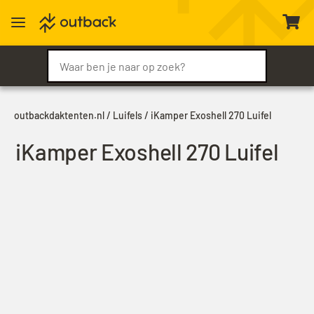
a

outbackdaktenten.nl
/
Luifels
/ iKamper Exoshell 270 Luifel
iKamper Exoshell 270 Luifel