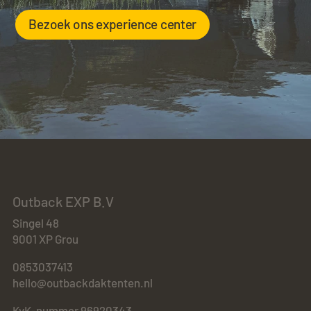
Bezoek ons experience center
Outback EXP B.V
Singel 48
9001 XP Grou
0853037413
hello@outbackdaktenten.nl
KvK-nummer 96920343