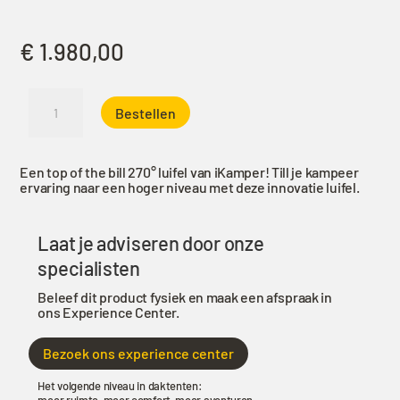
€
1.980,00
iKamper
Bestellen
Exoshell
270
Luifel
Een top of the bill 270° luifel van iKamper! Till je kampeer
aantal
ervaring naar een hoger niveau met deze innovatie luifel.
Laat je adviseren door onze
specialisten
Beleef dit product fysiek en maak een afspraak in
ons Experience Center.
Bezoek ons experience center
Het volgende niveau in daktenten: