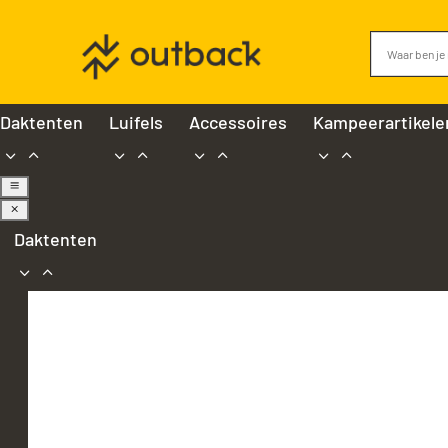
Daktenten
Luifels
Accessoires
Kampeerartikele
a
M
Daktenten