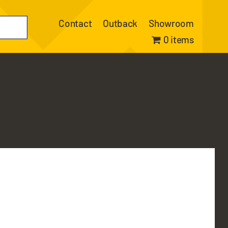
Contact
Outback
Showroom
0 items