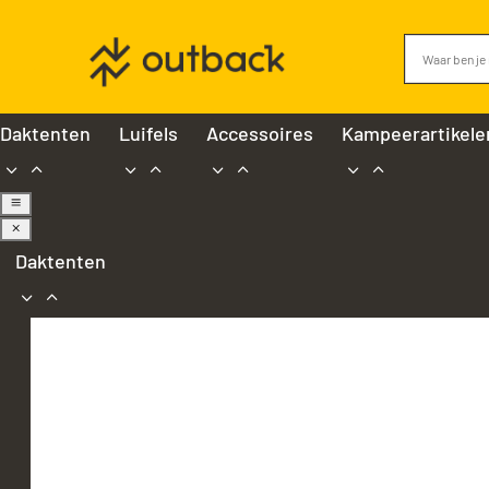
Daktenten
Luifels
Accessoires
Kampeerartikele
a
M
Daktenten