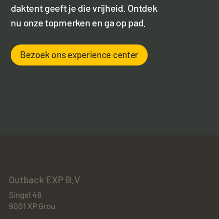
daktent geeft je die vrijheid. Ontdek
nu onze topmerken en ga op pad.
Bezoek ons experience center
Outback EXP B.V
Singel 48
9001 XP Grou