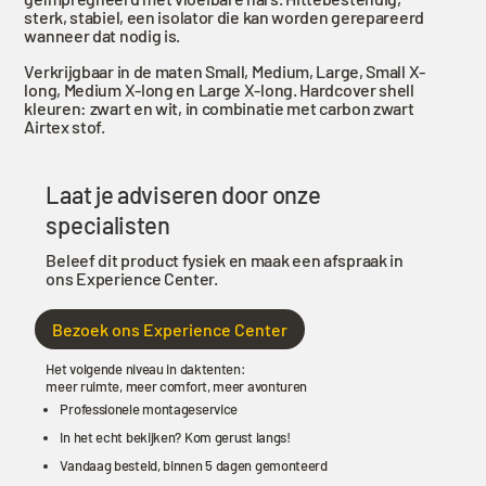
Long
sterk, stabiel, een isolator die kan worden gerepareerd
-
wanneer dat nodig is.
Black
Verkrijgbaar in de maten Small, Medium, Large, Small X-
Storm/Carbon,
long, Medium X-long en Large X-long. Hardcover shell
2
kleuren: zwart en wit, in combinatie met carbon zwart
Airtex stof.
personen
aantal
Laat je adviseren door onze
specialisten
Beleef dit product fysiek en maak een afspraak in
ons Experience Center.
Bezoek ons Experience Center
Het volgende niveau in daktenten:
meer ruimte, meer comfort, meer avonturen
Professionele montageservice
In het echt bekijken? Kom gerust langs!
Vandaag besteld, binnen 5 dagen gemonteerd