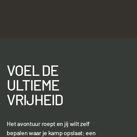
VOEL DE
ULTIEME
VRIJHEID
Het avontuur roept en jij wilt zelf
bepalen waar je kamp opslaat: een