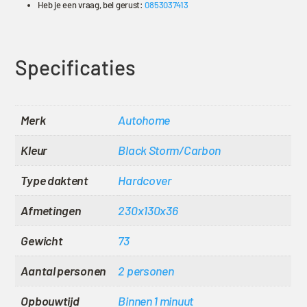
Heb je een vraag, bel gerust:
0853037413
Specificaties
Merk
Autohome
Kleur
Black Storm/Carbon
Type daktent
Hardcover
Afmetingen
230x130x36
Gewicht
73
Aantal personen
2 personen
Opbouwtijd
Binnen 1 minuut