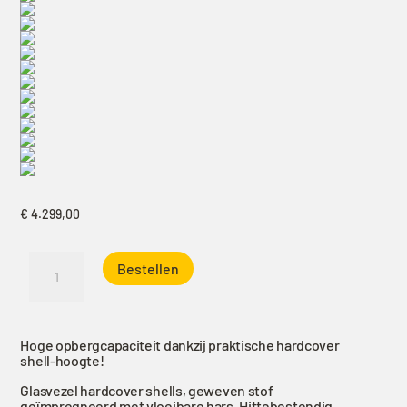
€
4.299,00
Autohome
Bestellen
Maggiolina
Grand
Tour
Hoge opbergcapaciteit dankzij praktische hardcover
360,
shell-hoogte!
Small
X-
Glasvezel hardcover shells, geweven stof
geïmpregneerd met vloeibare hars. Hittebestendig,