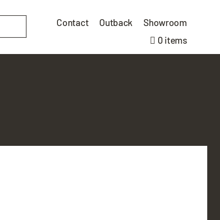
Contact
Outback
Showroom
0 items