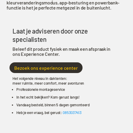
kleurveranderingsmodus, app-besturing en powerbank-
/
functie is het je perfecte metgezel in de buitenlucht.
tot
2
meter
Laat je adviseren door onze
diepte
specialisten
-
Powerbank
Beleef dit product fysiek en maak een afspraak in
met
ons Experience Center.
USB
-
Bezoek ons experience center
Diverse
Het volgende niveau in daktenten:
houders
meer ruimte, meer comfort, meer avonturen
voor
Professionele montageservice
vouwwagens
In het echt bekijken? Kom gerust langs!
en
Vandaag besteld, binnen 5 dagen gemonteerd
daktenten
Heb je een vraag, bel gerust:
0853037413
aantal