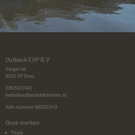
Outback EXP B.V
Singel 48
9001 XP Grou
0853037413
hello@outbackdaktenten.nl
KvK-nummer 96920343
Onze merken
Thule