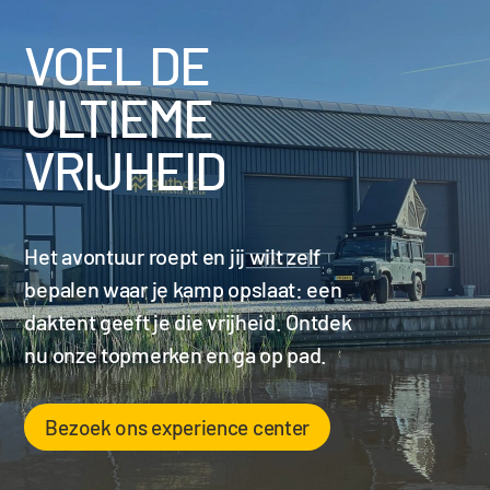
VOEL DE
ULTIEME
VRIJHEID
Het avontuur roept en jij wilt zelf
bepalen waar je kamp opslaat: een
daktent geeft je die vrijheid. Ontdek
nu onze topmerken en ga op pad.
Bezoek ons experience center