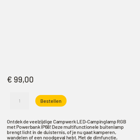
€
99,00
Campwerk
Bestellen
LED
campinglamp
-
Ontdek de veelzijdige Campwerk LED-Campinglamp RGB
Waterdicht
met Powerbank IP68! Deze multifunctionele buitenlamp
volgens
brengt licht in de duisternis, of je nu gaat kamperen,
wandelen of een noodgeval hebt. Met de dimfunctie,
IP68