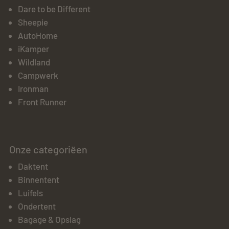
Dare to be Different
Sheepie
AutoHome
iKamper
Wildland
Campwerk
Ironman
Front Runner
Onze categoriëen
Daktent
Binnentent
Luifels
Ondertent
Bagage & Opslag