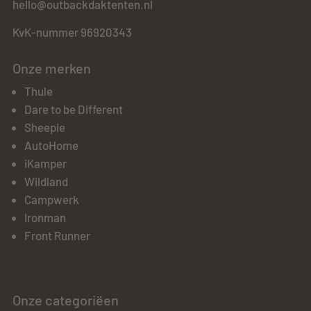
hello@outbackdaktenten.nl
KvK-nummer 96920343
Onze merken
Thule
Dare to be Different
Sheepie
AutoHome
iKamper
Wildland
Campwerk
Ironman
Front Runner
Onze categoriëen