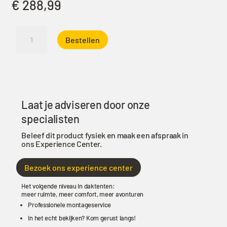
€
288,99
iKamper
Bestellen
Binnentent
voor
ondertent
Plus
Skycamp
3.0
Laat je adviseren door onze
Mini
specialisten
aantal
Beleef dit product fysiek en maak een afspraak in
ons Experience Center.
Bezoek ons experience center
Het volgende niveau in daktenten:
meer ruimte, meer comfort, meer avonturen
Professionele montageservice
In het echt bekijken? Kom gerust langs!