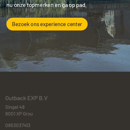
nu onze topmerken en ga op pad.
Bezoek ons experience center
Outback EXP B.V
Singel 48
9001 XP Grou
0853037413