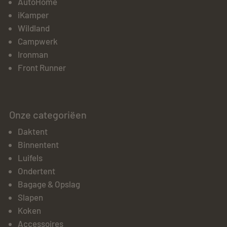
AutoHome
iKamper
Wildland
Campwerk
Ironman
Front Runner
Onze categoriëen
Daktent
Binnentent
Luifels
Ondertent
Bagage & Opslag
Slapen
Koken
Accessoires