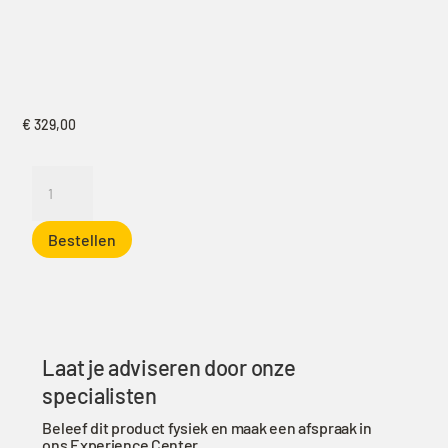
€
329,00
Autoluifel
Vickywood
140cm
Bestellen
Grijs
aantal
Laat je adviseren door onze
specialisten
Beleef dit product fysiek en maak een afspraak in
ons Experience Center.