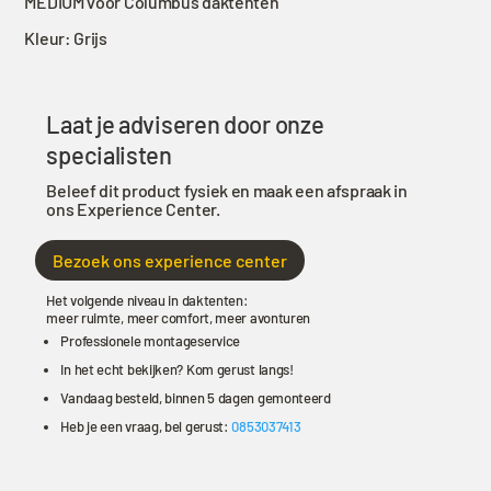
MEDIUM voor Columbus daktenten
SMALL
Kleur: Grijs
en
MEDIUM
voor
Columbus
Laat je adviseren door onze
aantal
specialisten
Beleef dit product fysiek en maak een afspraak in
ons Experience Center.
Bezoek ons experience center
Het volgende niveau in daktenten:
meer ruimte, meer comfort, meer avonturen
Professionele montageservice
In het echt bekijken? Kom gerust langs!
Vandaag besteld, binnen 5 dagen gemonteerd
Heb je een vraag, bel gerust:
0853037413