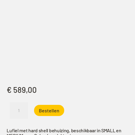
€
589,00
Authome
Bestellen
Rolling
Top
shell
Lufiel met hard shell behuizing, beschikbaar in SMALL en
Luifel