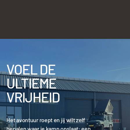
VOEL DE
ULTIEME
VRIJHEID
Het avontuur roept en jij wilt zelf
bepalen waar je kamp opslaat: een