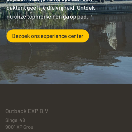
daktent geeft je die vrijheid. Ontdek
nu onze topmerken en ga op pad.
Bezoek ons experience center
Outback EXP B.V
Singel 48
9001 XP Grou