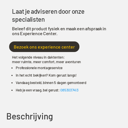
set
Laat je adviseren door onze
Rechts
aantal
specialisten
Beleef dit product fysiek en maak een afspraak in
ons Experience Center.
Bezoek ons experience center
Het volgende niveau in daktenten:
meer ruimte, meer comfort, meer avonturen
Professionele montageservice
In het echt bekijken? Kom gerust langs!
Vandaag besteld, binnen 5 dagen gemonteerd
Heb je een vraag, bel gerust:
0853037413
Beschrijving