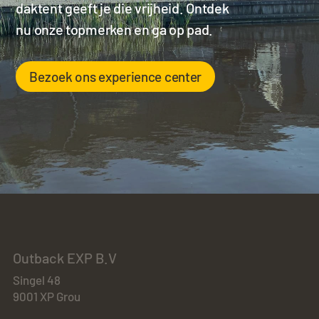
daktent geeft je die vrijheid. Ontdek
nu onze topmerken en ga op pad.
Bezoek ons experience center
Outback EXP B.V
Singel 48
9001 XP Grou