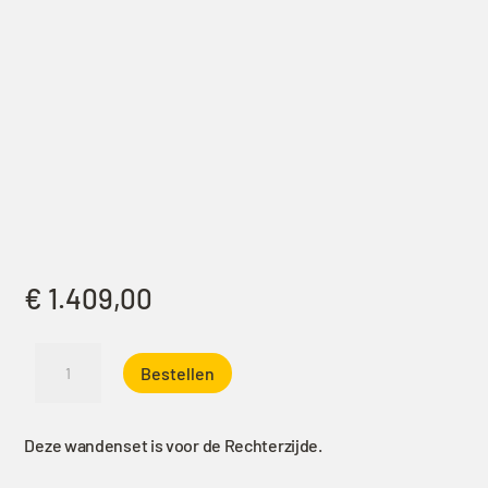
€
1.409,00
Alu
Bestellen
Cab
270°
Shadow
Deze wandenset is voor de Rechterzijde.
Luifel
Zijwanden