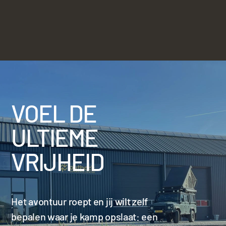
VOEL DE
ULTIEME
VRIJHEID
Het avontuur roept en jij wilt zelf
bepalen waar je kamp opslaat: een