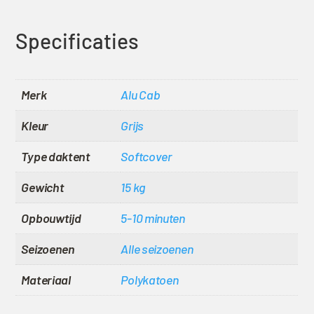
Specificaties
Merk
Alu Cab
Kleur
Grijs
Type daktent
Softcover
Gewicht
15 kg
Opbouwtijd
5-10 minuten
Seizoenen
Alle seizoenen
Materiaal
Polykatoen