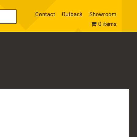
Contact
Outback
Showroom
0 items