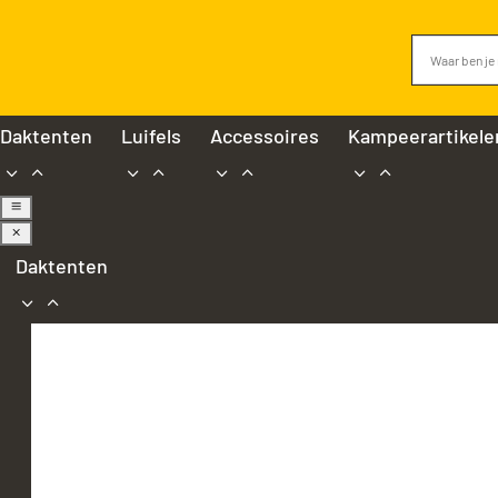
Daktenten
Luifels
Accessoires
Kampeerartikele
a
M
Daktenten