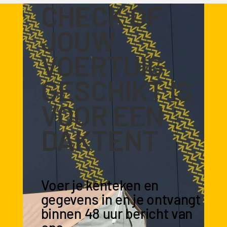
CHECK OF
JOUW
VOERTUIG
GESCHIKT IS
VOOR EEN
DAKTENT
Voer je kenteken en
gegevens in en je ontvangt
binnen 48 uur bericht van