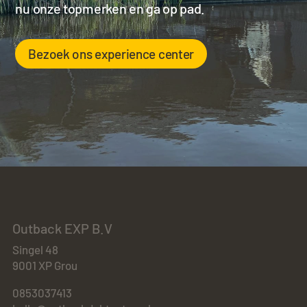
nu onze topmerken en ga op pad.
Bezoek ons experience center
Outback EXP B.V
Singel 48
9001 XP Grou
0853037413