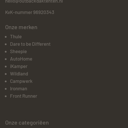
hello@outbackdaktenten.nl
KvK-nummer 96920343
Onze merken
Thule
Dare to be Different
Sheepie
AutoHome
iKamper
Wildland
Campwerk
Ironman
Front Runner
Onze categoriëen