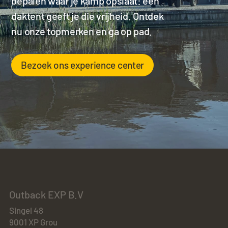
bepalen waar je kamp opslaat: een
daktent geeft je die vrijheid. Ontdek
nu onze topmerken en ga op pad.
Bezoek ons experience center
Outback EXP B.V
Singel 48
9001 XP Grou