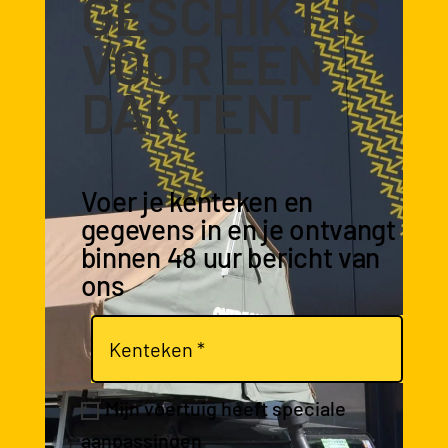
GESCHIKT IS
VOOR EEN
DAKTENT
Voer je kenteken en
gegevens in en je ontvangt
binnen 48 uur bericht van
ons
Mijn voertuig heeft speciale
aanpassingen