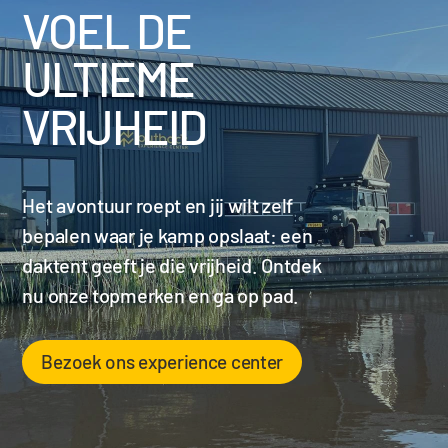
VOEL DE
ULTIEME
VRIJHEID
Het avontuur roept en jij wilt zelf
bepalen waar je kamp opslaat: een
daktent geeft je die vrijheid. Ontdek
nu onze topmerken en ga op pad.
Bezoek ons experience center