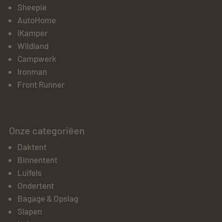
Sheepie
AutoHome
iKamper
Wildland
Campwerk
Ironman
Front Runner
Onze categoriëen
Daktent
Binnentent
Luifels
Ondertent
Bagage & Opslag
Slapen