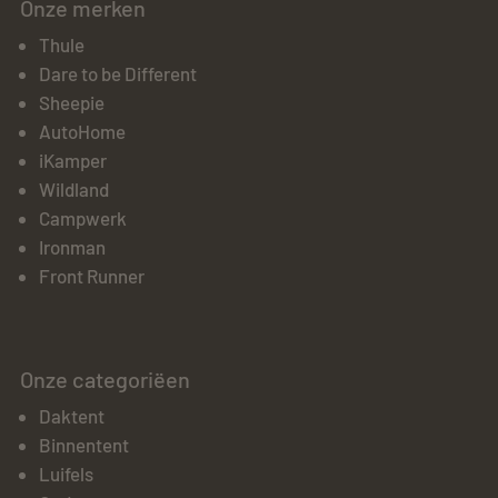
Onze merken
Thule
Dare to be Different
Sheepie
AutoHome
iKamper
Wildland
Campwerk
Ironman
Front Runner
Onze categoriëen
Daktent
Binnentent
Luifels