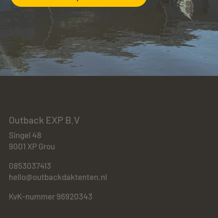
Outback EXP B.V
Singel 48
9001 XP Grou
0853037413
hello@outbackdaktenten.nl
KvK-nummer 96920343