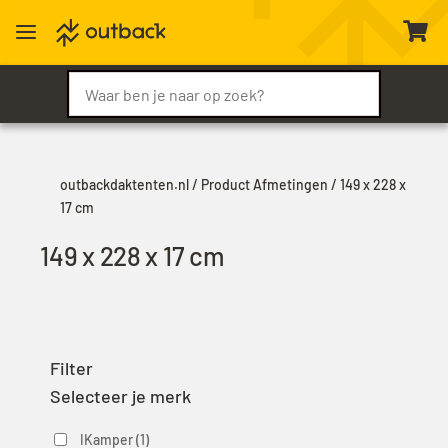
a

outbackdaktenten.nl
/ Product Afmetingen / 149 x 228 x
17 cm
149 x 228 x 17 cm
Filter
Selecteer je merk
IKamper
(1)