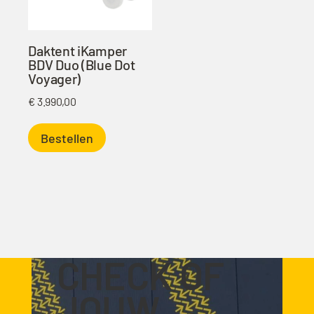
Daktent iKamper
BDV Duo (Blue Dot
Voyager)
€
3.990,00
Bestellen
CHECK OF
JOUW