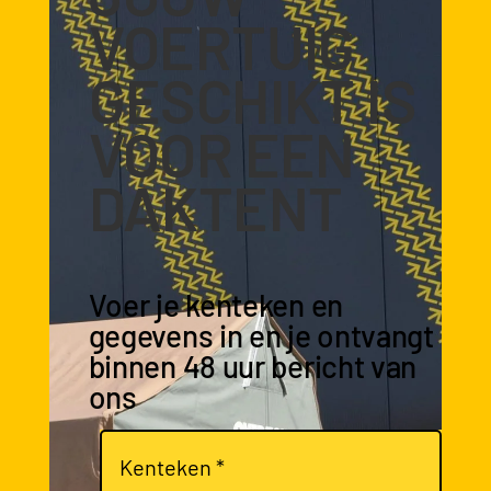
VOERTUIG
GESCHIKT IS
VOOR EEN
DAKTENT
Voer je kenteken en
gegevens in en je ontvangt
binnen 48 uur bericht van
ons