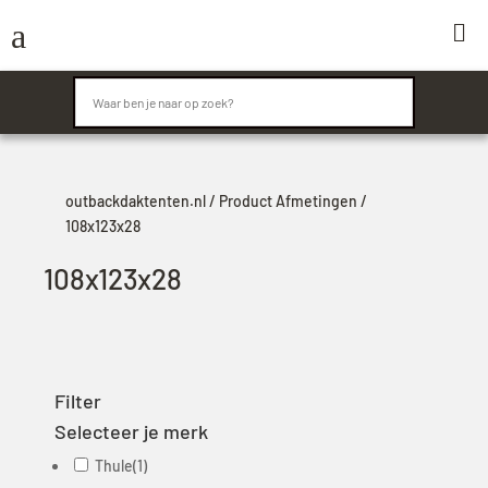
a

outbackdaktenten.nl
/ Product Afmetingen /
108x123x28
108x123x28
Filter
Selecteer je merk
Thule
(1)