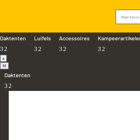
Daktenten
Luifels
Accessoires
Kampeerartikele
a
M
Daktenten