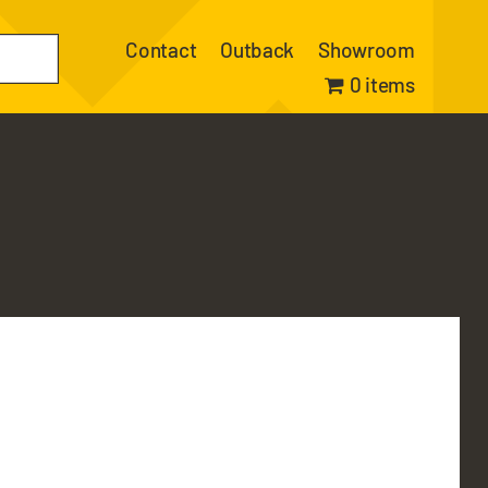
Contact
Outback
Showroom
0 items